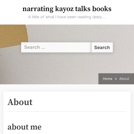
Skip
narrating kayoz talks books
to
A little of what I have been reading lately….
content
Search
for:
Home
About
About
about me